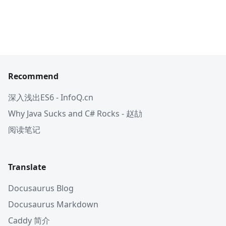
Recommend
深入浅出ES6 - InfoQ.cn
Why Java Sucks and C# Rocks - 赵劼
阅读笔记
Translate
Docusaurus Blog
Docusaurus Markdown
Caddy 简介