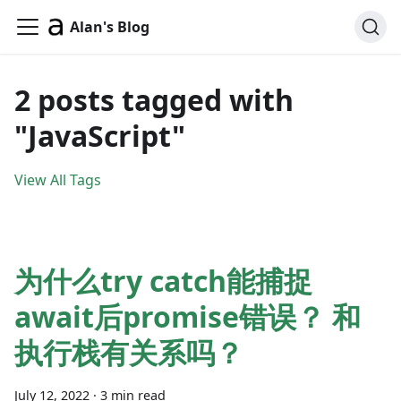
Alan's Blog
2 posts tagged with
"JavaScript"
View All Tags
为什么try catch能捕捉
await后promise错误？ 和
执行栈有关系吗？
July 12, 2022
·
3 min read