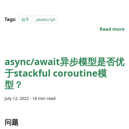
Tags:
知乎
JavaScript
Read more
async/await异步模型是否优
于stackful coroutine模
型？
July 12, 2022
·
18 min read
问题