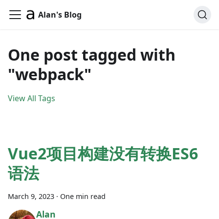
Alan's Blog
One post tagged with
"webpack"
View All Tags
Vue2项目构建没有转换ES6
语法
March 9, 2023
·
One min read
Alan