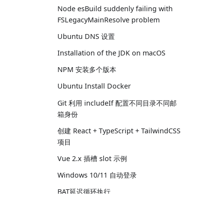
Node esBuild suddenly failing with
FSLegacyMainResolve problem
Ubuntu DNS 设置
Installation of the JDK on macOS
NPM 安装多个版本
Ubuntu Install Docker
Git 利用 includeIf 配置不同目录不同邮
箱身份
创建 React + TypeScript + TailwindCSS
项目
Vue 2.x 插槽 slot 示例
Windows 10/11 自动登录
BAT延迟循环执行
Thrid-Party Cookie