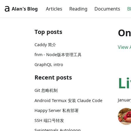
Alan's Blog
Articles
Reading
Documents
B
On
Top posts
Caddy 简介
View A
fnm - Node版本管理工具
GraphQL intro
L
Recent posts
Git 忽略机制
Januar
Android Termux 安装 Claude Code
Happy Server 私有部署
SSH 端口号转发
Sysinternals Autologon