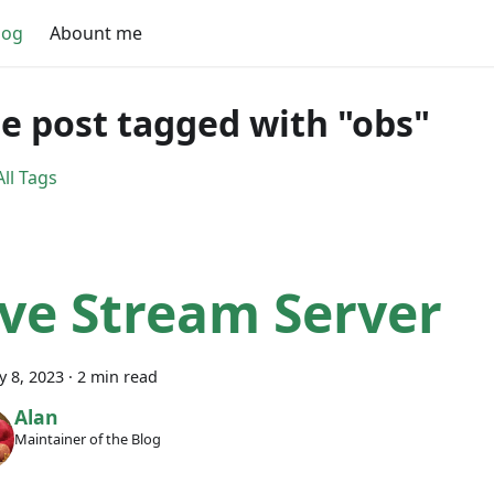
log
Abount me
e post tagged with "obs"
ll Tags
ive Stream Server
y 8, 2023
·
2 min read
Alan
Maintainer of the Blog