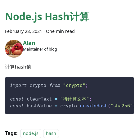
Node.js Hash计算
February 28, 2021
·
One min read
Alan
Maintainer of blog
计算hash值:
import
crypto
from
"crypto"
;
const
 clearText 
=
"待计算文本"
;
const
 hashValue 
=
 crypto
.
createHash
(
"sha256"
)
.
Tags:
node.js
hash