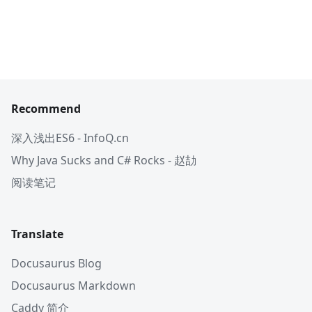
Recommend
深入浅出ES6 - InfoQ.cn
Why Java Sucks and C# Rocks - 赵劼
阅读笔记
Translate
Docusaurus Blog
Docusaurus Markdown
Caddy 简介