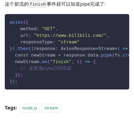
这个新流的
事件就可以知道pipe完成了:
finish
axios
(
{
    method
:
"GET"
,
    url
:
"https://www.bilibili.com/"
,
    responseType
:
"stream"
}
)
.
then
(
(
response
:
 AxiosResponse
<
Stream
>
)
=>
{
const
 newStream 
=
 response
.
data
.
pipe
(
fs
.
crea
  newStream
.
on
(
"finish"
,
(
)
=>
{
// 这里流pipe已经完成
}
)
;
}
)
;
Tags:
node.js
stream