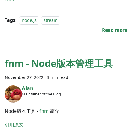
Tags:
node.js
stream
Read more
fnm - Node版本管理工具
November 27, 2022
·
3 min read
Alan
Maintainer of the Blog
Node版本工具 -
fnm
简介
引用原文