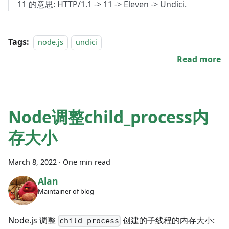
11 的意思: HTTP/1.1 -> 11 -> Eleven -> Undici.
Tags:
node.js
undici
Read more
Node调整child_process内
存大小
March 8, 2022
·
One min read
Alan
Maintainer of blog
Node.js 调整
创建的子线程的内存大小:
child_process