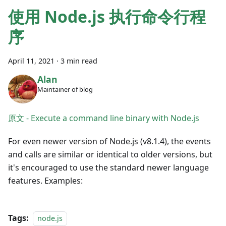
使用 Node.js 执行命令行程
序
April 11, 2021
·
3 min read
Alan
Maintainer of blog
原文 - Execute a command line binary with Node.js
For even newer version of Node.js (v8.1.4), the events
and calls are similar or identical to older versions, but
it's encouraged to use the standard newer language
features. Examples:
Tags:
node.js