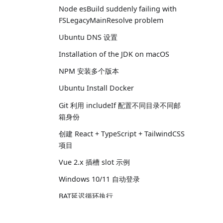
Node esBuild suddenly failing with
FSLegacyMainResolve problem
Ubuntu DNS 设置
Installation of the JDK on macOS
NPM 安装多个版本
Ubuntu Install Docker
Git 利用 includeIf 配置不同目录不同邮
箱身份
创建 React + TypeScript + TailwindCSS
项目
Vue 2.x 插槽 slot 示例
Windows 10/11 自动登录
BAT延迟循环执行
Thrid-Party Cookie