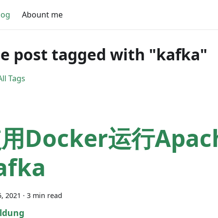
log
Abount me
e post tagged with "kafka"
ll Tags
用Docker运行Apac
afka
, 2021
·
3 min read
ldung