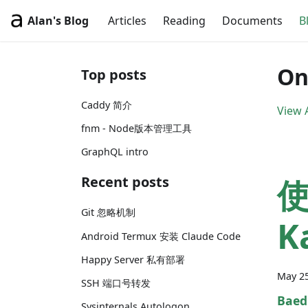
Alan's Blog
Articles
Reading
Documents
B
On
Top posts
Caddy 简介
View A
fnm - Node版本管理工具
GraphQL intro
使
Recent posts
Git 忽略机制
K
Android Termux 安装 Claude Code
Happy Server 私有部署
May 25
SSH 端口号转发
Baed
Sysinternals Autologon