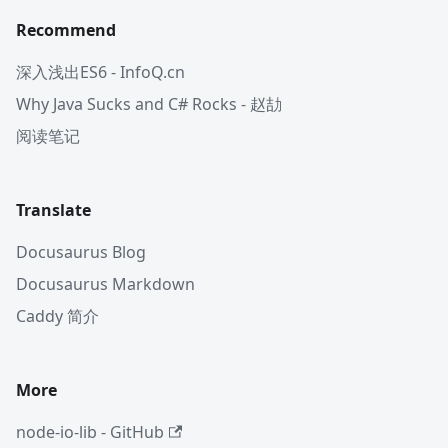
Recommend
深入浅出ES6 - InfoQ.cn
Why Java Sucks and C# Rocks - 赵劼
阅读笔记
Translate
Docusaurus Blog
Docusaurus Markdown
Caddy 简介
More
node-io-lib - GitHub