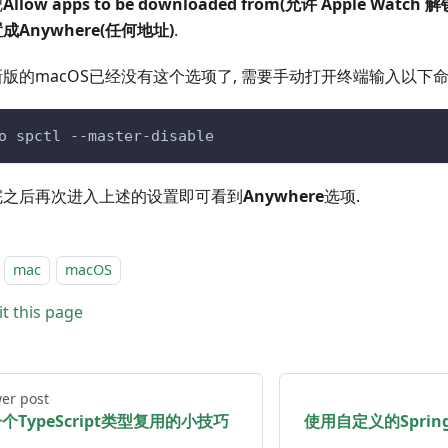
把
Allow apps to be downloaded from(允许 Apple Watch 解
置成
Anywhere(任何地址)
.
版的macOS已经没有这个选项了, 需要手动打开终端输入以下
o spctl --master-disable
完之后再次进入上述的设置即可看到
Anywhere
选项.
mac
macOS
it this page
er post
个TypeScript类型复用的小技巧
使用自定义的Sprin