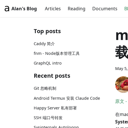
Alan's Blog
Articles
Reading
Documents
B
m
Top posts
Caddy 简介
载
fnm - Node版本管理工具
GraphQL intro
May 5,
Recent posts
Git 忽略机制
Android Termux 安装 Claude Code
原文 - 
Happy Server 私有部署
在ma
SSH 端口号转发
Syst
Sysinternals Autologon