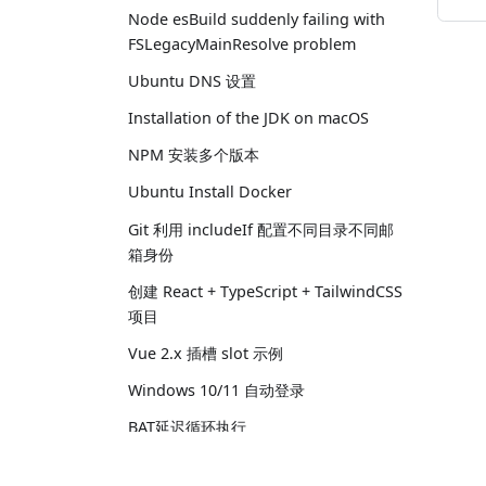
Node esBuild suddenly failing with
FSLegacyMainResolve problem
Ubuntu DNS 设置
Installation of the JDK on macOS
NPM 安装多个版本
Ubuntu Install Docker
Git 利用 includeIf 配置不同目录不同邮
箱身份
创建 React + TypeScript + TailwindCSS
项目
Vue 2.x 插槽 slot 示例
Windows 10/11 自动登录
BAT延迟循环执行
Thrid-Party Cookie