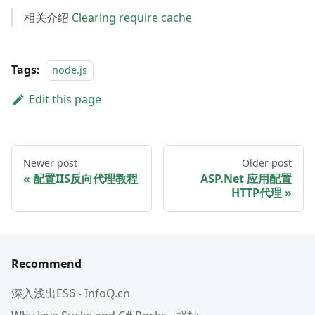
相关介绍
Clearing require cache
Tags:
node.js
Edit this page
Newer post
Older post
配置IIS反向代理教程
ASP.Net 应用配置
HTTP代理
Recommend
深入浅出ES6 - InfoQ.cn