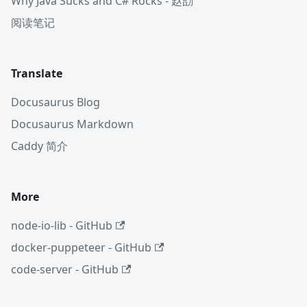
Why Java Sucks and C# Rocks - 赵劼
阅读笔记
Translate
Docusaurus Blog
Docusaurus Markdown
Caddy 简介
More
node-io-lib - GitHub
docker-puppeteer - GitHub
code-server - GitHub