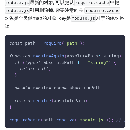
最新的对象, 可以把从
中把
module.js
require.cache
引用删除掉, 需要注意的是
module.js
require.cache
对象是个类似map的对象, key是
对于的绝对路
module.js
径:
const
 path 
=
require
(
"path"
)
;
function
requireAgain
(
absolutePath
:
 string
)
{
if
(
typeof
 absolutePath 
!==
"string"
)
{
return
null
;
}
delete
 require
.
cache
[
absolutePath
]
return
require
(
absolutePath
)
;
}
requireAgain
(
path
.
resolve
(
"module.js"
)
)
;
// 注