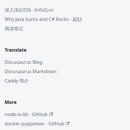
深入浅出ES6 - InfoQ.cn
Why Java Sucks and C# Rocks - 赵劼
阅读笔记
Translate
Docusaurus Blog
Docusaurus Markdown
Caddy 简介
More
node-io-lib - GitHub
docker-puppeteer - GitHub